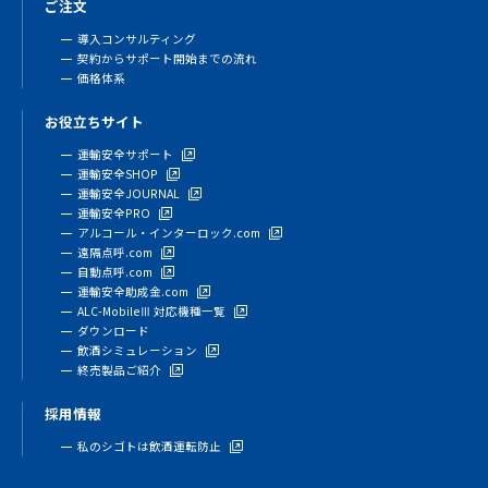
ご注文
導入コンサルティング
契約からサポート開始までの流れ
価格体系
お役立ちサイト
運輸安全サポート
運輸安全SHOP
運輸安全JOURNAL
運輸安全PRO
アルコール・インターロック.com
遠隔点呼.com
自動点呼.com
運輸安全助成金.com
ALC-MobileⅢ 対応機種一覧
ダウンロード
飲酒シミュレーション
終売製品ご紹介
採用情報
私のシゴトは飲酒運転防止