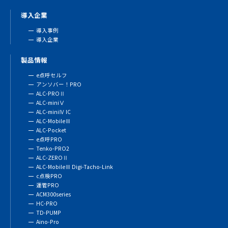
導入企業
導入事例
導入企業
製品情報
e点呼セルフ
アンソバー！PRO
ALC-PROⅡ
ALC-miniⅤ
ALC-miniⅣ IC
ALC-MobileⅢ
ALC-Pocket
e点呼PRO
Tenko-PRO2
ALC-ZEROⅡ
ALC-MobileⅢ Digi-Tacho-Link
c点検PRO
運管PRO
ACM300series
HC-PRO
TD-PUMP
Aino-Pro