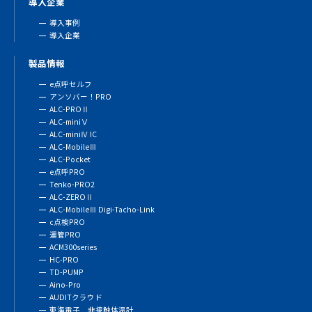
導入企業
導入事例
導入企業
製品情報
e点呼セルフ
アンソバー！PRO
ALC-PROⅡ
ALC-miniⅤ
ALC-miniⅣ IC
ALC-MobileⅢ
ALC-Pocket
e点呼PRO
Tenko-PRO2
ALC-ZEROⅡ
ALC-MobileⅢ Digi-Tacho-Link
c点検PRO
運管PRO
ACM300series
HC-PRO
TD-PUMP
Aino-Pro
AUDITクラウド
東海電子 非接触体温計