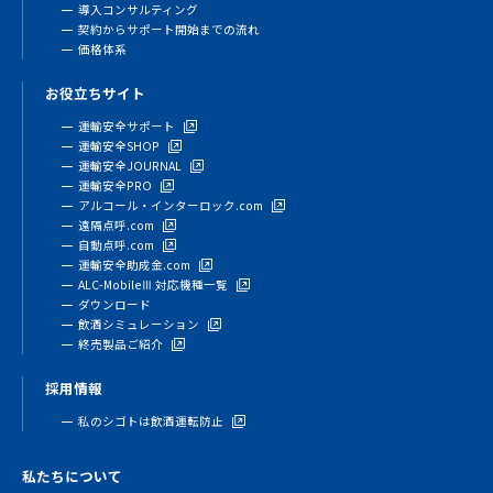
導入コンサルティング
契約からサポート開始までの流れ
価格体系
お役立ちサイト
運輸安全サポート
運輸安全SHOP
運輸安全JOURNAL
運輸安全PRO
アルコール・インターロック.com
遠隔点呼.com
自動点呼.com
運輸安全助成金.com
ALC-MobileⅢ 対応機種一覧
ダウンロード
飲酒シミュレーション
終売製品ご紹介
採用情報
私のシゴトは飲酒運転防止
私たちについて